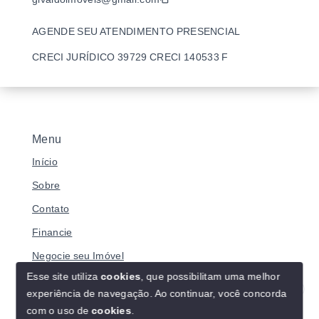
AGENDE SEU ATENDIMENTO PRESENCIAL
CRECI JURÍDICO 39729 CRECI 140533 F
Menu
Início
Sobre
Contato
Financie
Negocie seu Imóvel
Esse site utiliza
cookies
, que possibilitam uma melhor
experiência de navegação.
Ao continuar, você concorda
Olá! Estamos disponíveis para te ajudar.
com o uso de
cookies
.
© Copyright 2026 - BRASILIANO IMÓVEIS - Todos os