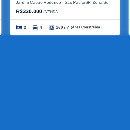
Jardim Capão Redondo - São Paulo/SP, Zona Sul
R$330.000
/ 
VENDA
2
4
160 m²
(
Área Construída
)