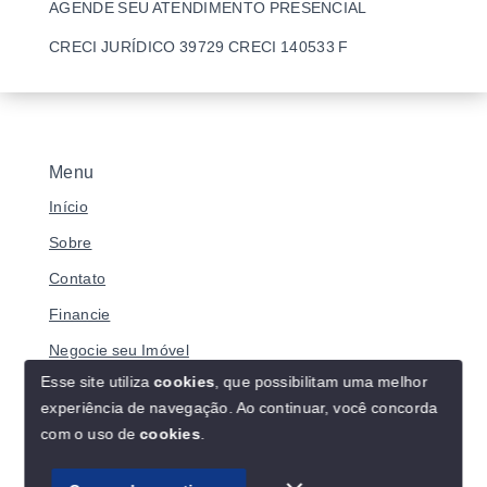
AGENDE SEU ATENDIMENTO PRESENCIAL
CRECI JURÍDICO 39729 CRECI 140533 F
Menu
Início
Sobre
Contato
Financie
Negocie seu Imóvel
Esse site utiliza
cookies
, que possibilitam uma melhor
experiência de navegação.
Ao continuar, você concorda
com o uso de
cookies
.
© Copyright 2026 - BRASILIANO IMÓVEIS - Todos os
direitos reservados