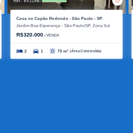
Ref.:
BV2146
Casa no Capão Redondo - São Paulo - SP.
Jardim Boa Esperança - São Paulo/SP, Zona Sul
R$320.000
/ 
VENDA
2
1
75 m²
(
Área Construída
)