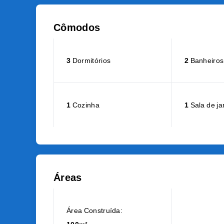
Cômodos
3
Dormitórios
2
Banheiros
1
Cozinha
1
Sala de ja
Áreas
Área Construída: