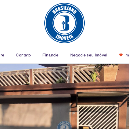
re
Contato
Financie
Negocie seu Imóvel
Im