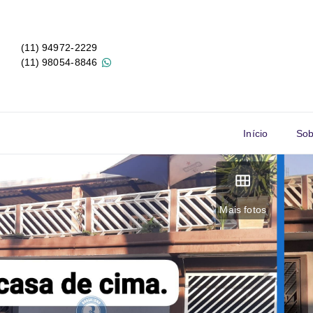
(11) 94972-2229
(11) 98054-8846
Início
Sob
Mais fotos