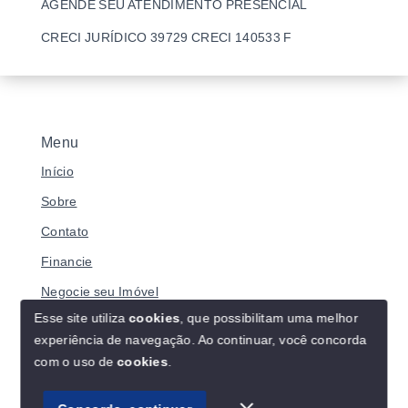
AGENDE SEU ATENDIMENTO PRESENCIAL
CRECI JURÍDICO 39729 CRECI 140533 F
Menu
Início
Sobre
Contato
Financie
Negocie seu Imóvel
Esse site utiliza
cookies
, que possibilitam uma melhor
experiência de navegação.
Ao continuar, você concorda
com o uso de
cookies
.
© Copyright 2026 - BRASILIANO IMÓVEIS - Todos os
direitos reservados