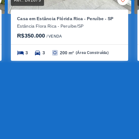
Ref.:
BV2679
Casa em Estância Flórida Rica - Peruíbe - SP
Estância Flora Rica - Peruíbe/SP
R$350.000
/ 
VENDA
3
3
200 m²
(
Área Construída
)