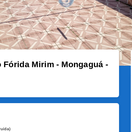
o Fórida Mirim - Mongaguá -
ruída
)