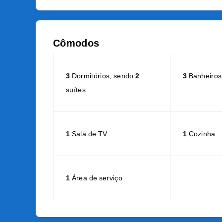
Cômodos
3
Dormitórios, sendo
2
3
Banheiros
suítes
1
Sala de TV
1
Cozinha
1
Área de serviço