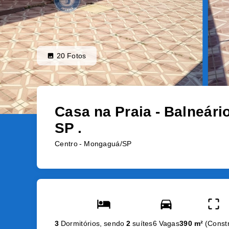
20
Fotos
Casa na Praia - Balneári
SP .
Centro - Mongaguá/SP
3
Dormitórios, sendo
2
suítes
6 Vagas
390 m²
(
Const