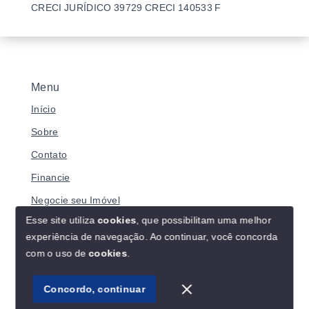
CRECI JURÍDICO 39729 CRECI 140533 F
Menu
Início
Sobre
Contato
Financie
Negocie seu Imóvel
Esse site utiliza
cookies
, que possibilitam uma melhor
experiência de navegação.
Ao continuar, você concorda
com o uso de
cookies
.
© Copyright 2026 - BRASILIANO IMÓVEIS - Todos os
direitos reservados
Concordo, continuar
SITE PARA IMOBILIARIA