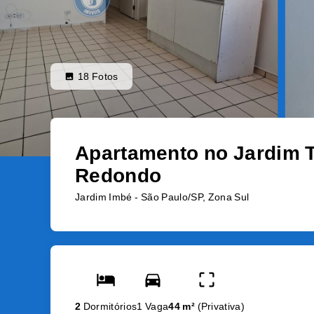
18
Fotos
Apartamento no Jardim T
Redondo
Jardim Imbé - São Paulo/SP, Zona Sul
2
Dormitórios
1 Vaga
44 m²
(
Privativa
)