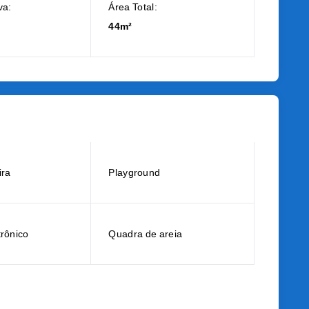
va:
Área Total:
44m²
ira
Playground
trônico
Quadra de areia