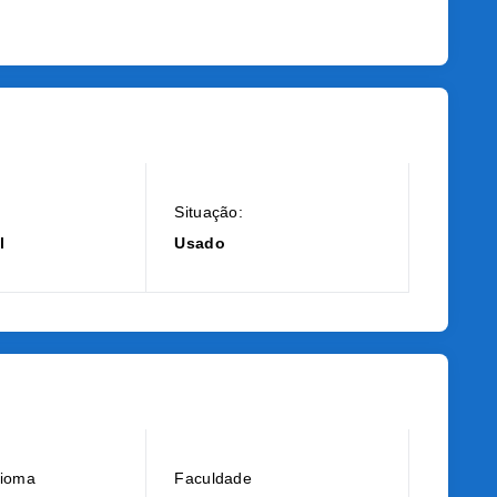
Situação:
l
Usado
dioma
Faculdade