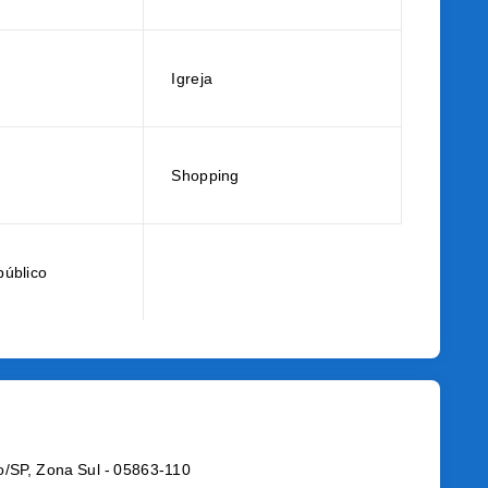
Igreja
Shopping
público
o/SP, Zona Sul
- 05863-110