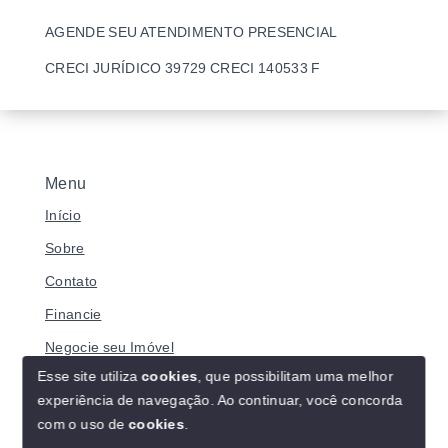
AGENDE SEU ATENDIMENTO PRESENCIAL
CRECI JURÍDICO 39729 CRECI 140533 F
Menu
Início
Sobre
Contato
Financie
Negocie seu Imóvel
Esse site utiliza
cookies
, que possibilitam uma melhor
experiência de navegação.
Ao continuar, você concorda
com o uso de
cookies
.
© Copyright 2026 - BRASILIANO IMÓVEIS - Todos os
direitos reservados