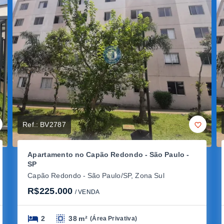
Ref.:
BV2787
Apartamento no Capão Redondo - São Paulo -
SP
Capão Redondo - São Paulo/SP, Zona Sul
R$225.000
/ 
VENDA
2
38 m²
(
Área Privativa
)