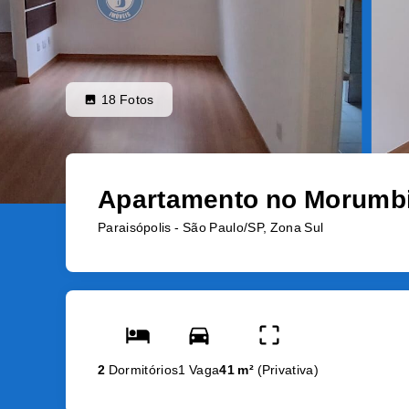
18
Fotos
Apartamento no Morumbi 
Paraisópolis - São Paulo/SP, Zona Sul
2
Dormitórios
1 Vaga
41 m²
(
Privativa
)