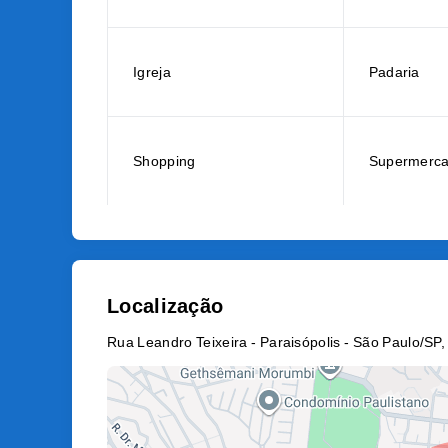
Igreja
Padaria
Shopping
Supermerc
Localização
Rua Leandro Teixeira - Paraisópolis - São Paulo/SP,