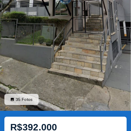
35
Fotos
R$392.000