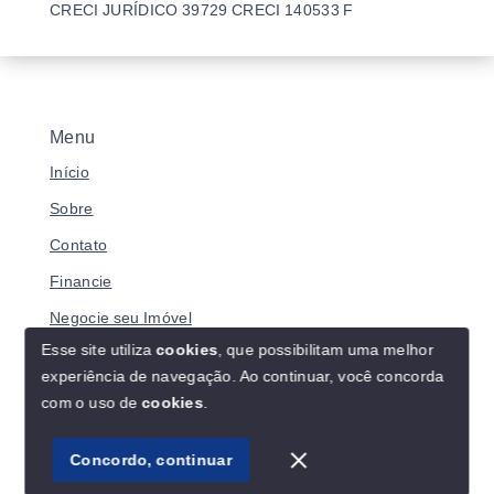
CRECI JURÍDICO 39729 CRECI 140533 F
Menu
Início
Sobre
Contato
Financie
Negocie seu Imóvel
Esse site utiliza
cookies
, que possibilitam uma melhor
experiência de navegação.
Ao continuar, você concorda
com o uso de
cookies
.
© Copyright 2026 - BRASILIANO IMÓVEIS - Todos os
direitos reservados
Concordo, continuar
SITE PARA IMOBILIARIA