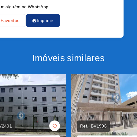
 com alguém no WhatsApp:
 Favoritos
Imprimir
Imóveis similares
V2491
Ref.:
BV1996