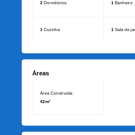
2
Dormitórios
1
Banheiro
1
Cozinha
1
Sala de ja
Áreas
Área Construída:
42m²