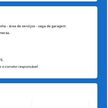
inha - área de serviços - vaga de garagem.
âmeras.
TS.
e o corretor responsável.